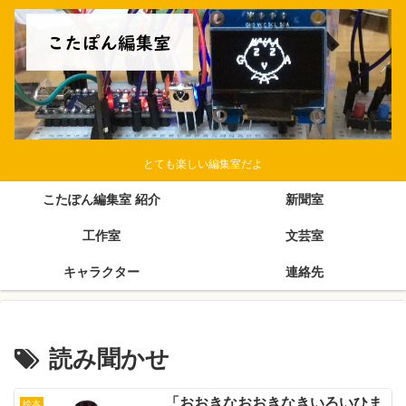
とても楽しい編集室だよ
こたぽん編集室 紹介
新聞室
工作室
文芸室
キャラクター
連絡先
読み聞かせ
「おおきなおおきなきいろいひま
絵本