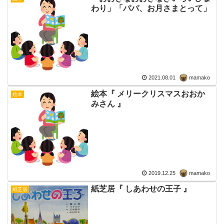
わり」「パパ、お月さまとって」
2021.08.01
mamako
絵本『 メリークリスマスおおか
絵本
みさん 』
2019.12.25
mamako
紙芝居『 しあわせの王子 』
紙芝居