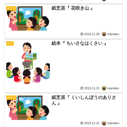
紙芝居『 花咲き山 』
紙芝居
2019.11.28
mamako
絵本『 ちいさなはくさい 』
絵本
2019.11.21
mamako
紙芝居『 くいしんぼうのありさ
紙芝居
ん 』
2019.11.21
mamako