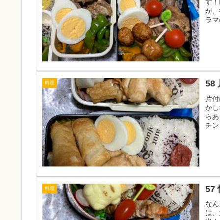
す！
が、
ラマ
58
料理
片付
かし
らあ
チン
57
料理
なん
は、