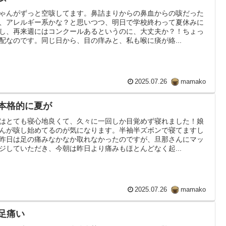
ゃんがずっと空咳してます。鼻詰まりからの鼻血からの咳だった
、アレルギー系かな？と思いつつ、明日で学校終わって夏休みに
し、再来週にはコンクールあるというのに、大丈夫か？！ちょっ
配なのです。同じ日から、目の痒みと、私も喉に痰が絡...
2025.07.26
mamako
 本格的に夏が
はとても寝心地良くて、久々に一回しか目覚めず寝れました！娘
んが咳し始めてるのが気になります。半袖半ズボンで寝てますし
昨日は足の痛みなかなか取れなかったのですが、旦那さんにマッ
ジしていただき、今朝は昨日より痛みもほとんどなく起...
2025.07.26
mamako
 足痛い