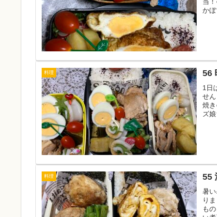
当！
かぼ
56
料理
1日
せん
焼き
ズ娘
55
料理
暑い
りま
もの