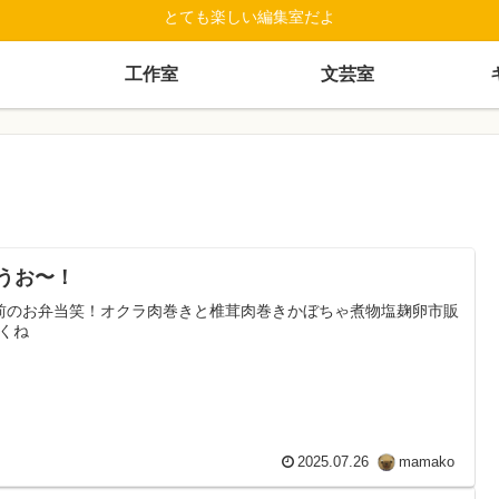
とても楽しい編集室だよ
工作室
文芸室
 うお〜！
前のお弁当笑！オクラ肉巻きと椎茸肉巻きかぼちゃ煮物塩麹卵市販
くね
2025.07.26
mamako