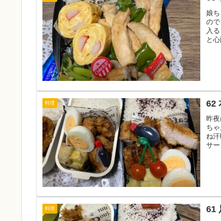
娘ち
ので
入る
と心
62
料理
昨夜
ちゃ
ね汗
サー
61
料理