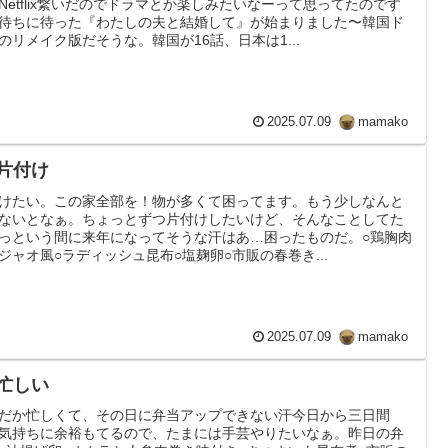
Netflix繋いだのでドラマとか楽しみたいなーって思ってたのです
待ちに待った『わたしの夫と結婚して』が始まりました〜韓国ド
のリメイク版だそうな。韓国が16話、日本は1...
2025.07.09
mamako
 片付け
けたい。この家全部を！物が多くて困ってます。もう少しなんと
ないとなぁ。ちょっとずつ片付けしたいけど、そんなことしてた
っという間に来年になってそうな汗はあ…困ったものだ。○鶏胸肉
ジャオ風○ラディッシュ昆布○塩麹卵○市販の春巻き...
2025.07.09
mamako
 忙しい
だか忙しくて、その日に弁当アップできない汗今日から三日間
気持ちに余裕もてるので、たまには手芸やりたいなぁ。昨日の弁