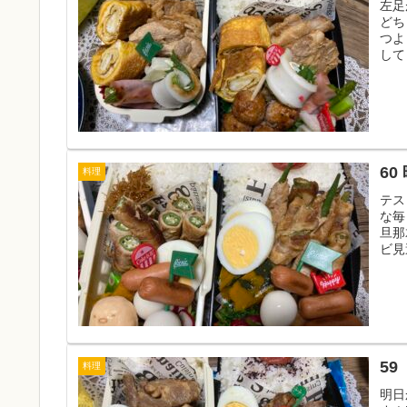
左足
どち
つよ
して
60
料理
テス
な毎
旦那
ビ見
5
料理
明日