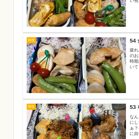
い煮
54
料理
疲れ
のお
時期
いて
53
料理
なん
にし
ぁ？
に自