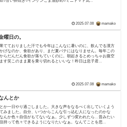
豆○甘い卵焼き○インゲンごま油炒め○ミニトマト気...
2025.07.08
mamako
 金曜日の。
果てておりました汗でも今年はこんなに暑いのに、飲んでる漢方
かげなのか、食欲があり、まだ夏バテにはなりません。毎年この
からだんだん食欲が落ちていくのに。朝起きるとめっちゃお腹空
ます笑このまま夏を乗り切れるといいな！昨日は息子君...
2025.07.08
mamako
 なんとか
とか一日やり過ごしました。大きな声をなるべく出していくよう
てみました。自分、いつからこんな引っ込む人になったのかな
なんか色々自信がもてないなぁ。少しずつ変われたら…昔みたい
信持って色々できるようになりたいなぁ。なんてことを思...