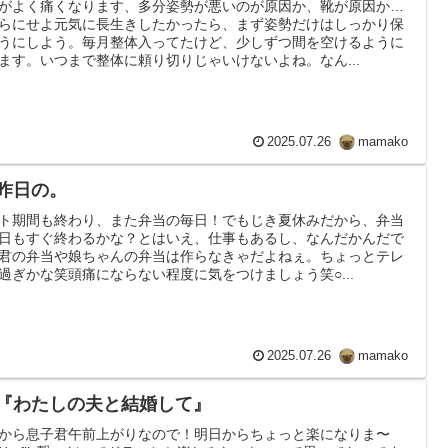
がよく痛くなります、多分姿勢が悪いのが原因か、靴が原因か…
らにせよ元気に長生きしたかったら、まず姿勢だけはしっかり保
うにしよう。毎月整体入ってたけど、少しずつ間を空けるように
ます。いつまで整体に頼り切りじゃいけないよね。なん...
2025.07.26
mamako
 昨日の。
ト期間も終わり、また弁当の毎日！でもじき夏休みだから、弁当
日もすぐ終わるかな？とはいえ、仕事もあるし、なんだかんだで
君の弁当や娘ちゃんの弁当は作らなきゃだよねぇ。ちょっとテレ
過ぎかな笑頭痛にならない程度に気をつけましょう笑○...
2025.07.26
mamako
9 『わたしの夫と結婚して』
から息子君午前上がりなので！明日からちょっと楽になりま〜