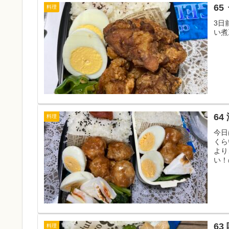
65
料理
3日
い煮
64
料理
今日
くら
より
い！
63
料理