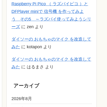
Raspberry Pi Pico （ ラズパイピコ ）と
DFPlayer miniで 信号機 を作ってみよ
う その5 ～ラズパイ使ってみようシリ
ーズ
に
zen
より
ダイソーの おもちゃのマイク を改造して
みた
に
kotapon
より
ダイソーの おもちゃのマイク を改造して
みた
に
はるまさ
より
アーカイブ
2026年8月