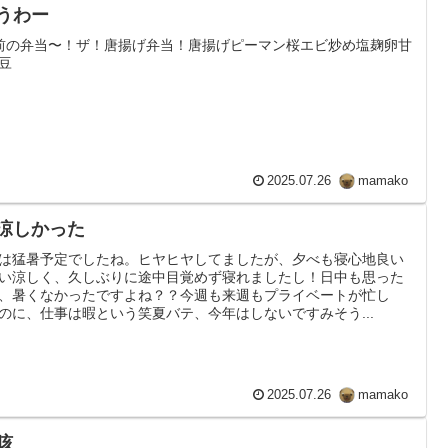
 うわー
前の弁当〜！ザ！唐揚げ弁当！唐揚げピーマン桜エビ炒め塩麹卵甘
豆
2025.07.26
mamako
 涼しかった
は猛暑予定でしたね。ヒヤヒヤしてましたが、夕べも寝心地良い
い涼しく、久しぶりに途中目覚めず寝れましたし！日中も思った
、暑くなかったですよね？？今週も来週もプライベートが忙し
のに、仕事は暇という笑夏バテ、今年はしないですみそう...
2025.07.26
mamako
 咳