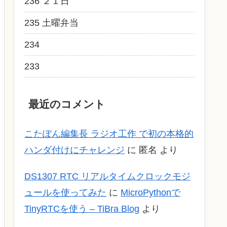
236 ２１日
235 土曜弁当
234
233
最近のコメント
こたぽん編集長 ラジオ工作 で初の本格的
ハンダ付けにチャレンジ
に
匿名
より
DS1307 RTC リアルタイムクロックモジ
ュールを使ってみた
に
MicroPythonで
TinyRTCを使う – TiBra Blog
より