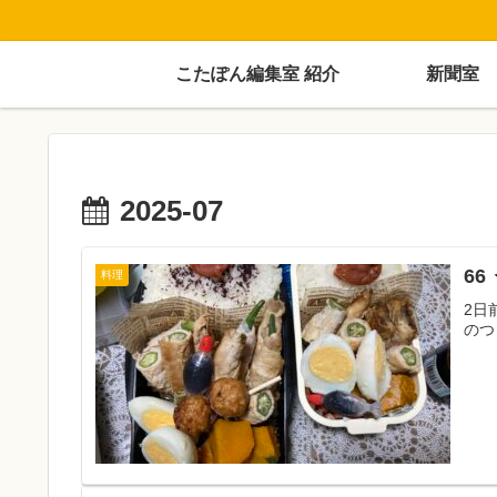
こたぽん編集室 紹介
新聞室
2025-07
66
料理
2日
のつ