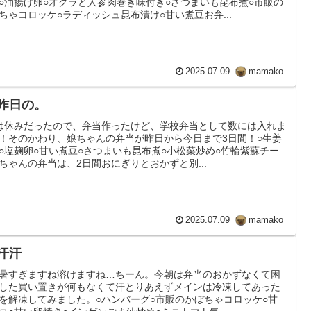
○油揚げ卵○オクラと人参肉巻き味付き○さつまいも昆布煮○市販の
ちゃコロッケ○ラディッシュ昆布漬け○甘い煮豆お弁...
2025.07.09
mamako
 昨日の。
は休みだったので、弁当作ったけど、学校弁当として数には入れま
！そのかわり、娘ちゃんの弁当が昨日から今日まで3日間！○生姜
○塩麹卵○甘い煮豆○さつまいも昆布煮○小松菜炒め○竹輪紫蘇チー
ちゃんの弁当は、2日間おにぎりとおかずと別...
2025.07.09
mamako
 汗汗
暑すぎますね溶けますね…ちーん。今朝は弁当のおかずなくて困
した買い置きが何もなくて汗とりあえずメインは冷凍してあった
を解凍してみました。○ハンバーグ○市販のかぼちゃコロッケ○甘