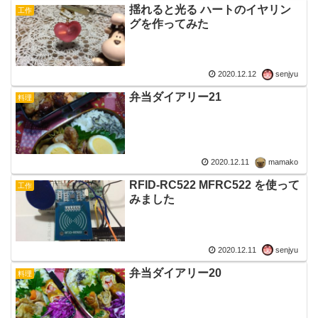
揺れると光る ハートのイヤリン
工作
グを作ってみた
2020.12.12
senjyu
弁当ダイアリー21
料理
2020.12.11
mamako
RFID-RC522 MFRC522 を使って
工作
みました
2020.12.11
senjyu
弁当ダイアリー20
料理