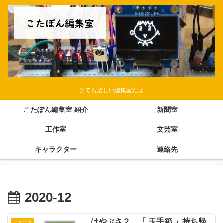
とても楽しい編集室だよ
こたぽん編集室 紹介
新聞室
工作室
文芸室
キャラクター
連絡先
2020-12
はやぶさ２ 「 玉手箱 」持ち帰
ニュース