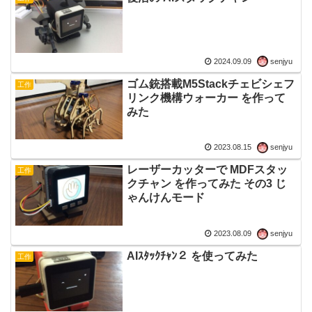
2024.09.09
senjyu
ゴム銃搭載M5Stackチェビシェフ
工作
リンク機構ウォーカー を作って
みた
2023.08.15
senjyu
レーザーカッターで MDFスタッ
工作
クチャン を作ってみた その3 じ
ゃんけんモード
2023.08.09
senjyu
AIｽﾀｯｸﾁｬﾝ２ を使ってみた
工作