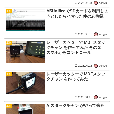
2023.08.08
senjyu
M5UnifiedでSDカードを利用しよ
工作
うとしたらハマった件の忘備録
2023.05.31
senjyu
レーザーカッターで MDFスタッ
工作
クチャン を作ってみた その２
スマホからコントロール
2023.04.22
senjyu
レーザーカッターで MDFスタッ
工作
クチャン を作ってみた
2023.04.11
senjyu
AIスタックチャン がやって来た
工作