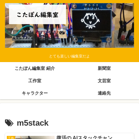
とても楽しい編集室だよ
こたぽん編集室 紹介
新聞室
工作室
文芸室
キャラクター
連絡先
m5stack
復活の AIスタックチャン
工作