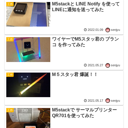
M5stackと LINE Notify を使って
工作
LINEに通知を送ってみた
2022.01.09
senjyu
ワイヤーでM5スタッ君の ブラン
工作
コ を作ってみた
2021.05.27
senjyu
M５スタッ君 爆誕！！
工作
2021.05.17
senjyu
M5stackで サーマルプリンター
工作
QR701を使ってみた